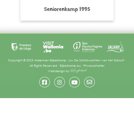
Seniorenkamp 1995
Copyright © 2025 Ardennen Bijbelkamp; vzw De Schildwachten van het Geloof ·
All Rights Reserved ·
Bijbelkamp.eu
·
Privacycharter
Webdesign by
RHuyghebaert